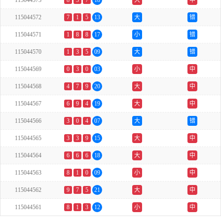
115044573
8
3
7
18
大
中
115044572
7
1
5
13
大
错
115044571
1
8
8
17
小
错
115044570
1
3
5
09
大
错
115044569
0
3
0
03
小
中
115044568
4
7
9
20
大
中
115044567
6
9
4
19
大
中
115044566
3
0
4
07
大
错
115044565
3
3
9
15
大
中
115044564
6
6
6
18
大
中
115044563
8
1
0
09
小
中
115044562
9
7
5
21
大
中
115044561
8
1
3
12
小
中