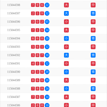
115044598
7
9
6
22
大
中
115044597
2
1
9
12
大
错
115044596
3
0
2
05
小
中
115044595
7
1
6
14
大
中
115044594
6
6
8
20
小
错
115044593
5
6
1
12
小
中
115044592
3
0
7
10
大
错
115044591
4
1
7
12
小
中
115044590
8
3
9
20
小
错
115044589
8
6
6
20
大
中
115044588
7
8
9
24
小
错
115044587
7
6
1
14
大
中
115044586
2
8
0
10
小
中