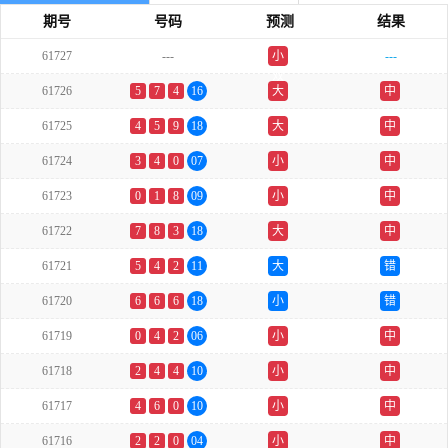
期号
号码
预测
结果
61727
---
小
---
双
61726
5
7
4
16
大
中
61725
4
5
9
18
大
中
61724
3
4
0
07
小
中
61723
0
1
8
09
小
中
61722
7
8
3
18
大
中
61721
5
4
2
11
大
错
61720
6
6
6
18
小
错
61719
0
4
2
06
小
中
61718
2
4
4
10
小
中
61717
4
6
0
10
小
中
61716
2
2
0
04
小
中