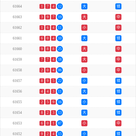
61664
1
7
4
12
大
错
61663
3
9
7
19
大
中
61662
1
6
4
11
小
中
61661
6
0
4
10
大
错
61660
9
8
8
25
大
中
61659
7
7
4
18
大
中
61658
2
0
4
06
小
中
61657
8
9
5
22
小
错
61656
4
4
3
11
大
错
61655
2
5
9
16
小
错
61654
8
2
3
13
大
错
61653
6
0
1
07
小
中
61652
9
2
4
15
小
错