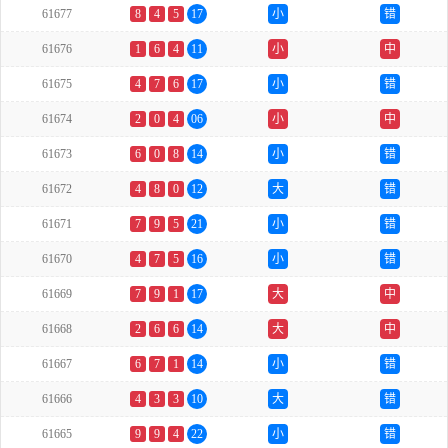
61677
8
4
5
17
小
错
61676
1
6
4
11
小
中
61675
4
7
6
17
小
错
61674
2
0
4
06
小
中
61673
6
0
8
14
小
错
61672
4
8
0
12
大
错
61671
7
9
5
21
小
错
61670
4
7
5
16
小
错
61669
7
9
1
17
大
中
61668
2
6
6
14
大
中
61667
6
7
1
14
小
错
61666
4
3
3
10
大
错
61665
9
9
4
22
小
错