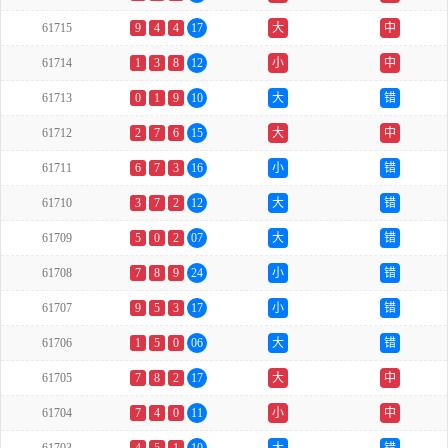
61715
9
4
4
17
大
中
61714
1
3
8
12
小
中
61713
0
1
9
10
大
错
61712
2
7
6
15
大
中
61711
6
7
3
16
小
错
61710
3
7
2
12
大
错
61709
5
0
2
07
大
错
61708
7
8
9
24
小
错
61707
9
5
3
17
小
错
61706
1
5
0
06
大
错
61705
7
8
2
17
大
中
61704
7
4
0
11
小
中