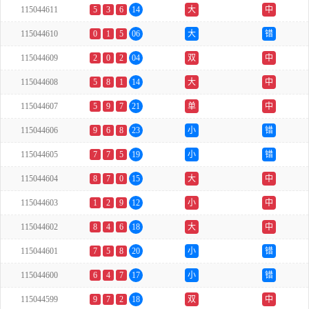
115044611
5
3
6
14
大
中
115044610
0
1
5
06
大
错
115044609
2
0
2
04
双
中
115044608
5
8
1
14
大
中
115044607
5
9
7
21
单
中
115044606
9
6
8
23
小
错
115044605
7
7
5
19
小
错
115044604
8
7
0
15
大
中
115044603
1
2
9
12
小
中
115044602
8
4
6
18
大
中
115044601
7
5
8
20
小
错
115044600
6
4
7
17
小
错
115044599
9
7
2
18
双
中