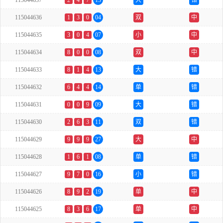
115044637
2
4
7
13
大
错
115044636
1
3
0
04
双
中
115044635
3
0
4
07
小
中
115044634
8
0
0
08
双
中
115044633
8
1
4
13
大
错
115044632
6
4
4
14
单
错
115044631
0
0
9
09
大
错
115044630
2
6
3
11
双
错
115044629
9
9
9
27
大
中
115044628
1
6
1
08
单
错
115044627
9
7
0
16
小
错
115044626
8
9
2
19
单
中
115044625
8
3
6
17
单
中