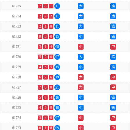
61735
7
3
1
11
大
错
61734
2
7
2
11
大
错
61733
2
1
8
11
大
错
61732
9
6
0
15
小
错
61731
3
1
4
08
小
中
61730
5
2
0
07
大
错
61729
4
6
5
15
小
错
61728
6
7
6
19
大
中
61727
7
6
8
21
大
中
61726
5
7
4
16
小
错
61725
4
5
9
18
小
错
61724
3
4
0
07
小
中
61723
0
1
8
09
小
中