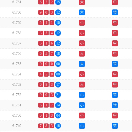
61761
6
7
2
15
大
中
61760
9
0
3
12
大
错
61759
5
4
1
10
小
中
61758
3
5
4
12
小
中
61757
5
1
6
12
小
中
61756
6
5
7
18
大
中
61755
0
0
0
00
大
错
61754
4
5
0
09
小
中
61753
6
8
3
17
大
中
61752
9
9
3
21
小
错
61751
6
1
7
14
小
错
61750
0
1
3
04
小
中
61749
7
8
3
18
小
错