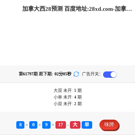
加拿大西28预测 百度地址:28xd.com-加拿大28-加拿大开奖,预测网,28预测,28分析,28结果,加拿大28开奖预测,加拿大28开奖预知
第
61797
期 距下期:
02
分
05
秒
广告开关：
大双
未开:
5
期
小单
未开:
4
期
小双
未开:
2
期
8
0
9
17
大
单
咪牌
+
+
=
-