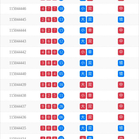
115044446
4
7
7
18
小
双
中
115044445
2
6
5
13
大
双
错
115044444
6
2
7
15
小
单
中
115044443
3
6
3
12
大
双
中
115044442
4
8
0
12
小
单
中
115044441
3
8
4
15
小
双
错
115044440
1
0
4
05
大
双
错
115044439
8
4
4
16
大
双
中
115044438
4
2
5
11
小
单
中
115044437
9
8
9
26
大
双
中
115044436
6
0
0
06
大
双
中
115044435
3
0
8
11
大
双
错