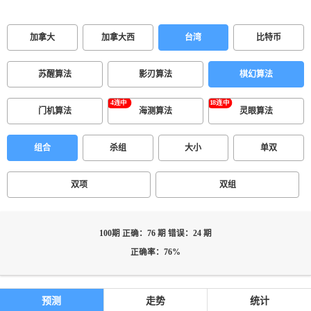
加拿大
加拿大西
台湾
比特币
苏醒算法
影刃算法
棋幻算法
门机算法
海测算法
灵眼算法
组合
杀组
大小
单双
双项
双组
100期 正确：76 期 错误：24 期
正确率：76%
预测
走势
统计