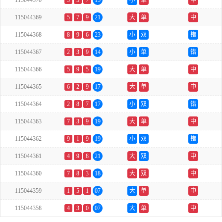
115044370
3
5
7
15
小
单
中
115044369
5
7
9
21
大
单
中
115044368
8
9
6
23
小
双
错
115044367
2
3
9
14
小
单
错
115044366
5
9
5
19
大
单
中
115044365
6
2
9
17
大
单
中
115044364
2
8
7
17
小
双
错
115044363
7
3
9
19
大
单
中
115044362
9
1
9
19
小
双
错
115044361
4
9
8
21
大
双
中
115044360
7
8
3
18
大
双
中
115044359
1
5
1
07
大
单
中
115044358
4
3
0
07
大
单
中