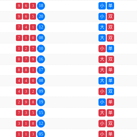
18
小
单
9
6
3
20
小
双
9
6
5
12
大
双
7
4
1
08
大
双
7
1
0
10
小
单
1
2
7
16
大
双
0
7
9
17
大
单
8
8
1
08
大
单
4
4
0
09
小
双
4
3
2
19
小
单
2
9
8
15
大
单
7
3
5
12
小
双
3
1
8
05
小
单
1
1
3