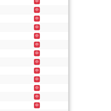
中
中
中
中
中
中
中
中
中
中
中
中
中