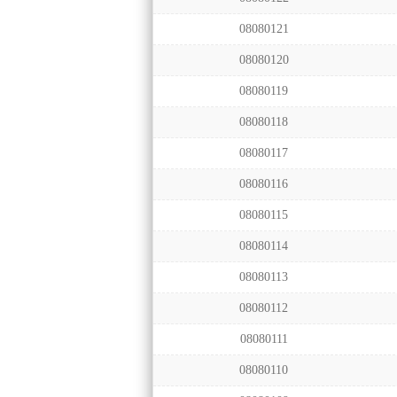
08080121
08080120
08080119
08080118
08080117
08080116
08080115
08080114
08080113
08080112
08080111
08080110