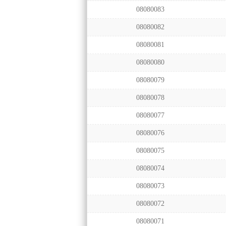
08080083
08080082
08080081
08080080
08080079
08080078
08080077
08080076
08080075
08080074
08080073
08080072
08080071