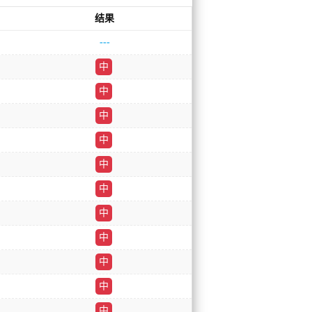
结果
---
中
中
中
中
中
中
中
中
中
中
中