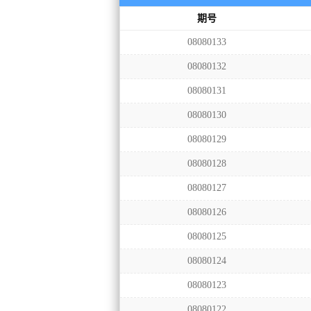
期号
08080133
08080132
08080131
08080130
08080129
08080128
08080127
08080126
08080125
08080124
08080123
08080122