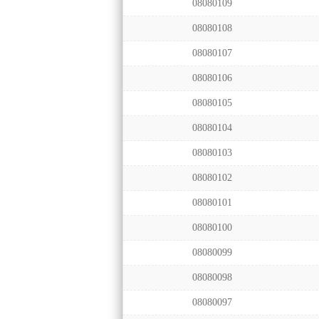
08080109
08080108
08080107
08080106
08080105
08080104
08080103
08080102
08080101
08080100
08080099
08080098
08080097