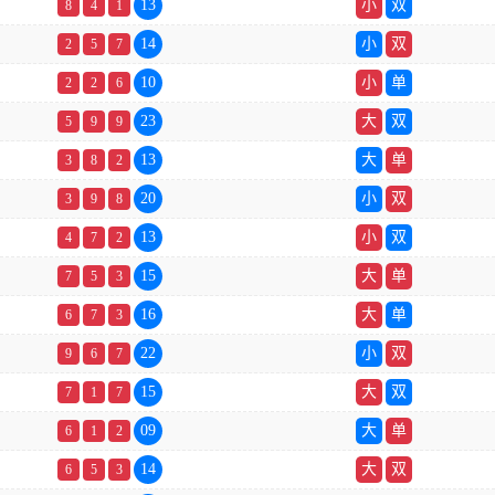
13
小
双
8
4
1
14
小
双
2
5
7
10
小
单
2
2
6
23
大
双
5
9
9
13
大
单
3
8
2
20
小
双
3
9
8
13
小
双
4
7
2
15
大
单
7
5
3
16
大
单
6
7
3
22
小
双
9
6
7
15
大
双
7
1
7
09
大
单
6
1
2
14
大
双
6
5
3