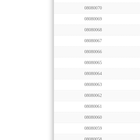
08080070
08080069
08080068
08080067
08080066
08080065
08080064
08080063
08080062
08080061
08080060
08080059
08080058