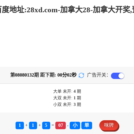
第
08080132
期 距下期:
00
分
01
秒
广告开关：
大单
未开:
4
期
大双
未开:
1
期
小双
未开:
3
期
1
+
1
+
5
=
07
-
小
单
咪牌