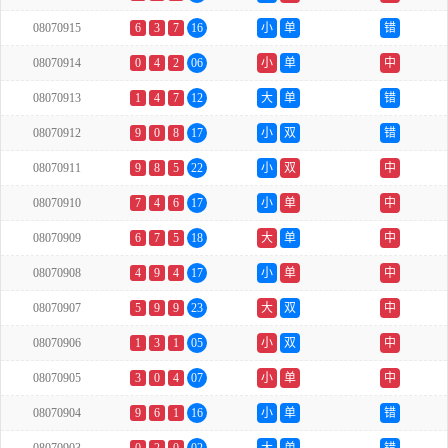
08070915
6
3
7
16
小
单
错
08070914
0
4
2
06
小
单
中
08070913
1
4
7
12
大
单
错
08070912
9
0
8
17
小
双
错
08070911
9
8
5
22
小
双
中
08070910
7
4
6
17
小
单
中
08070909
6
7
5
18
大
单
中
08070908
4
9
4
17
小
单
中
08070907
5
9
9
23
大
双
中
08070906
1
3
1
05
小
双
中
08070905
3
0
4
07
小
单
中
08070904
9
6
1
16
小
单
错