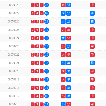
08070928
9
6
8
23
大
双
中
08070927
1
4
2
07
大
双
错
08070926
5
8
8
21
小
双
错
08070925
7
6
6
19
大
单
中
08070924
4
3
3
10
大
双
中
08070923
4
4
5
13
小
双
中
08070922
5
5
9
19
大
单
中
08070921
5
4
9
18
小
单
错
08070920
4
9
5
18
大
单
中
08070919
4
9
5
18
大
单
中
08070918
4
0
8
12
小
单
中
08070917
0
4
2
06
小
单
中
08070916
2
9
3
14
小
双
中