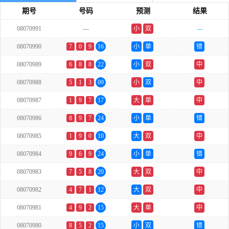
期号
号码
预测
结果
08070991
---
小
双
---
08070990
7
0
9
16
小
单
错
08070989
6
8
8
22
小
双
中
08070988
5
1
3
09
小
双
中
08070987
1
9
7
17
大
单
中
08070986
8
9
7
24
小
单
错
08070985
1
9
0
10
大
双
中
08070984
9
6
9
24
小
单
错
08070983
7
5
8
20
大
双
中
08070982
4
7
1
12
大
双
中
08070981
4
9
2
15
大
单
中
08070980
8
5
2
15
小
双
错