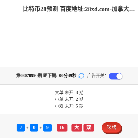
比特币28预测 百度地址:28xd.com-加拿大28-加拿大开奖,预测网,28预测,28分析,28结果,加拿大28开奖预测,加拿大28开奖预知
第
08070990
期 距下期:
00
分
49
秒
广告开关：
大单
未开:
3
期
小单
未开:
2
期
小双
未开:
5
期
7
0
9
16
大
双
咪牌
+
+
=
-