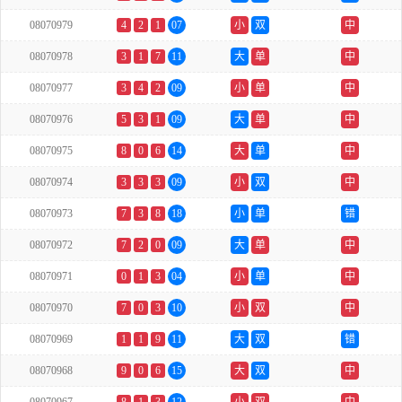
08070979
4
2
1
07
小
双
中
08070978
3
1
7
11
大
单
中
08070977
3
4
2
09
小
单
中
08070976
5
3
1
09
大
单
中
08070975
8
0
6
14
大
单
中
08070974
3
3
3
09
小
双
中
08070973
7
3
8
18
小
单
错
08070972
7
2
0
09
大
单
中
08070971
0
1
3
04
小
单
中
08070970
7
0
3
10
小
双
中
08070969
1
1
9
11
大
双
错
08070968
9
0
6
15
大
双
中