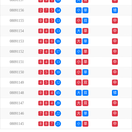
08091157
0
9
1
10
大
双
中
08091156
2
7
5
14
小
单
错
08091155
0
8
5
13
小
双
中
08091154
8
4
1
13
大
单
中
08091153
4
6
6
16
大
单
中
08091152
7
4
6
17
小
单
中
08091151
8
4
1
13
小
单
中
08091150
2
5
3
10
小
单
中
08091149
4
5
3
12
小
双
中
08091148
0
1
4
05
大
双
错
08091147
8
8
4
20
大
双
中
08091146
7
8
7
22
大
单
中
08091145
8
8
7
23
小
单
中