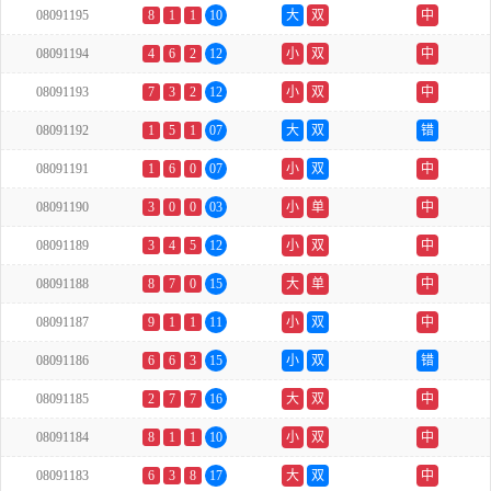
08091195
8
1
1
10
大
双
中
08091194
4
6
2
12
小
双
中
08091193
7
3
2
12
小
双
中
08091192
1
5
1
07
大
双
错
08091191
1
6
0
07
小
双
中
08091190
3
0
0
03
小
单
中
08091189
3
4
5
12
小
双
中
08091188
8
7
0
15
大
单
中
08091187
9
1
1
11
小
双
中
08091186
6
6
3
15
小
双
错
08091185
2
7
7
16
大
双
中
08091184
8
1
1
10
小
双
中
08091183
6
3
8
17
大
双
中