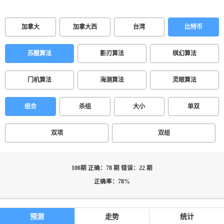
加拿大
加拿大西
台湾
比特币
苏醒算法
影刃算法
棋幻算法
门机算法
海测算法
灵眼算法
组合
杀组
大小
单双
双项
双组
100期 正确：78 期 错误：22 期
正确率：78%
预测
走势
统计