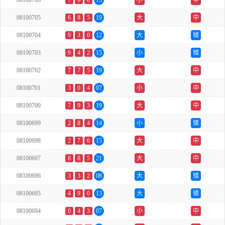
08100706
7
6
0
13
小
中
08100705
6
8
5
19
大
中
08100704
9
3
0
12
大
错
08100703
9
4
2
15
小
错
08100702
7
7
5
19
大
中
08100701
3
0
4
07
小
中
08100700
7
9
3
19
大
中
08100699
2
8
4
14
小
错
08100698
2
7
6
15
大
中
08100697
8
8
5
21
大
中
08100696
3
3
2
08
大
错
08100695
4
9
0
13
大
错
08100694
0
4
3
07
小
中