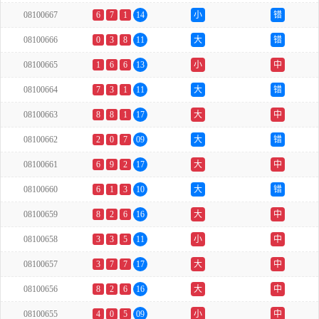
08100667
6
7
1
14
小
错
08100666
0
3
8
11
大
错
08100665
1
6
6
13
小
中
08100664
7
3
1
11
大
错
08100663
8
8
1
17
大
中
08100662
2
0
7
09
大
错
08100661
6
9
2
17
大
中
08100660
6
1
3
10
大
错
08100659
8
2
6
16
大
中
08100658
3
3
5
11
小
中
08100657
3
7
7
17
大
中
08100656
8
2
6
16
大
中
08100655
4
0
5
09
小
中