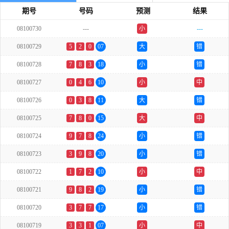
期号
号码
预测
结果
08100730
---
小
---
双
08100729
5
2
0
07
大
错
08100728
7
8
3
18
小
错
08100727
0
4
6
10
小
中
08100726
0
3
8
11
大
错
08100725
7
8
0
15
大
中
08100724
9
7
8
24
小
错
08100723
3
9
8
20
小
错
08100722
1
7
2
10
小
中
08100721
9
8
2
19
小
错
08100720
3
7
7
17
小
错
08100719
3
3
1
07
小
中