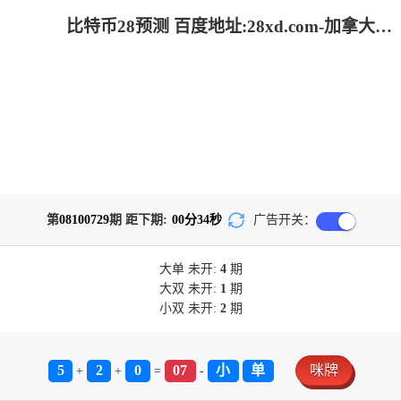
比特币28预测 百度地址:28xd.com-加拿大28-加拿大开奖,预测网,28预测,28分析,28结果,加拿大28开奖预测,加拿大28开奖预知
第
08100729
期 距下期:
00
分
33
秒
广告开关：
大单
未开:
4
期
大双
未开:
1
期
小双
未开:
2
期
5
2
0
07
小
单
咪牌
+
+
=
-