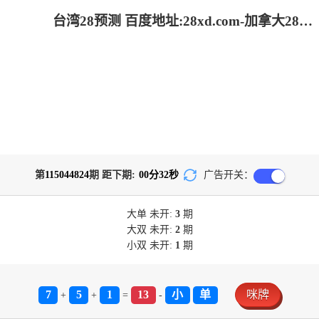
台湾28预测 百度地址:28xd.com-加拿大28-加拿大开奖,预测网,28预测,28分析,28结果,加拿大28开奖预测,加拿大28开奖预知
第
115044824
期 距下期:
00
分
32
秒
广告开关：
大单
未开:
3
期
大双
未开:
2
期
小双
未开:
1
期
7
5
1
13
小
单
咪牌
+
+
=
-