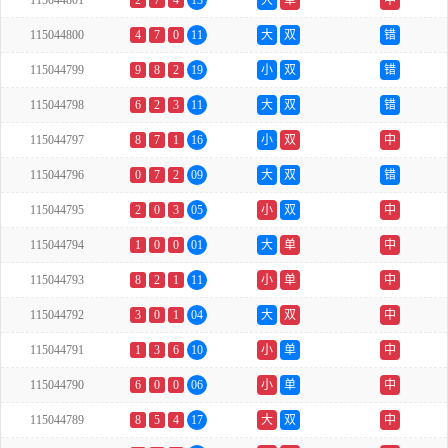
115044801
2
7
4
13
大
单
中
115044800
4
7
0
11
大
双
错
115044799
9
8
2
19
小
双
错
115044798
6
2
3
11
大
双
错
115044797
8
7
1
16
小
双
中
115044796
0
7
2
09
大
双
错
115044795
2
0
3
05
小
双
中
115044794
1
0
0
01
大
单
中
115044793
8
2
1
11
小
单
中
115044792
3
0
1
04
大
双
中
115044791
1
3
6
10
小
单
中
115044790
6
0
0
06
小
单
中
115044789
8
5
4
17
大
双
中