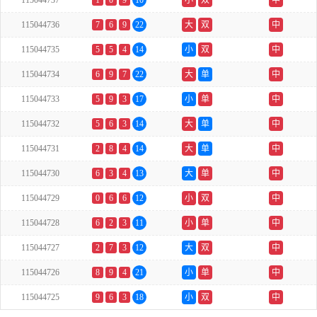
115044737
1
0
9
10
小
双
中
115044736
7
6
9
22
大
双
中
115044735
5
5
4
14
小
双
中
115044734
6
9
7
22
大
单
中
115044733
5
9
3
17
小
单
中
115044732
5
6
3
14
大
单
中
115044731
2
8
4
14
大
单
中
115044730
6
3
4
13
大
单
中
115044729
0
6
6
12
小
双
中
115044728
6
2
3
11
小
单
中
115044727
2
7
3
12
大
双
中
115044726
8
9
4
21
小
单
中
115044725
9
6
3
18
小
双
中