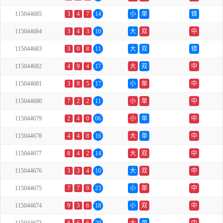
115044685
3
4
7
14
小
单
错
115044684
3
4
3
10
大
双
中
115044683
3
0
8
11
大
双
错
115044682
4
9
4
17
大
双
中
115044681
3
9
5
17
小
单
中
115044680
7
2
2
11
小
单
中
115044679
2
4
0
06
小
单
中
115044678
4
4
8
16
大
单
中
115044677
8
4
2
14
大
双
中
115044676
3
3
4
10
大
双
中
115044675
7
7
9
23
小
单
中
115044674
9
3
6
18
小
双
中