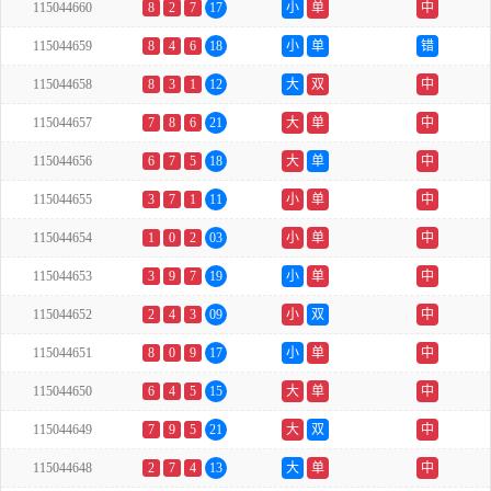
115044660
8
2
7
17
小
单
中
115044659
8
4
6
18
小
单
错
115044658
8
3
1
12
大
双
中
115044657
7
8
6
21
大
单
中
115044656
6
7
5
18
大
单
中
115044655
3
7
1
11
小
单
中
115044654
1
0
2
03
小
单
中
115044653
3
9
7
19
小
单
中
115044652
2
4
3
09
小
双
中
115044651
8
0
9
17
小
单
中
115044650
6
4
5
15
大
单
中
115044649
7
9
5
21
大
双
中
115044648
2
7
4
13
大
单
中