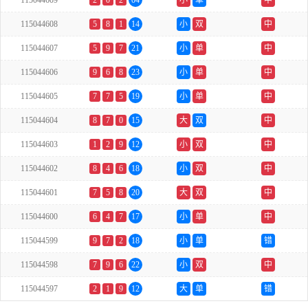
115044609
2
0
2
04
小
单
中
115044608
5
8
1
14
小
双
中
115044607
5
9
7
21
小
单
中
115044606
9
6
8
23
小
单
中
115044605
7
7
5
19
小
单
中
115044604
8
7
0
15
大
双
中
115044603
1
2
9
12
小
双
中
115044602
8
4
6
18
小
双
中
115044601
7
5
8
20
大
双
中
115044600
6
4
7
17
小
单
中
115044599
9
7
2
18
小
单
错
115044598
7
9
6
22
小
双
中
115044597
2
1
9
12
大
单
错