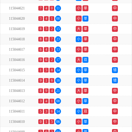
115044621
7
4
0
11
小
单
中
115044620
3
4
1
08
小
单
中
115044619
8
5
2
15
大
单
中
115044618
8
8
7
23
小
单
中
115044617
6
4
3
13
小
单
中
115044616
9
6
2
17
大
双
中
115044615
1
5
8
14
小
单
错
115044614
9
1
6
16
小
单
错
115044613
8
9
4
21
大
单
中
115044612
3
4
1
08
小
单
中
115044611
5
3
6
14
小
双
中
115044610
0
1
5
06
小
单
中