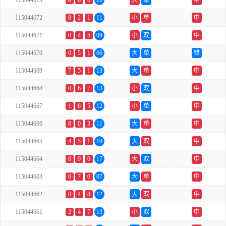
115044673
8
6
6
20
大
单
中
115044672
8
2
1
11
小
单
中
115044671
0
4
5
09
小
双
中
115044670
0
5
1
06
大
单
错
115044669
7
5
1
13
大
单
中
115044668
0
6
7
13
小
双
中
115044667
1
6
5
12
小
单
中
115044666
8
0
3
11
大
单
中
115044665
4
5
1
10
大
双
中
115044664
8
9
0
17
大
双
中
115044663
0
7
0
07
大
单
中
115044662
0
4
8
12
大
双
中
115044661
2
4
7
13
小
双
中