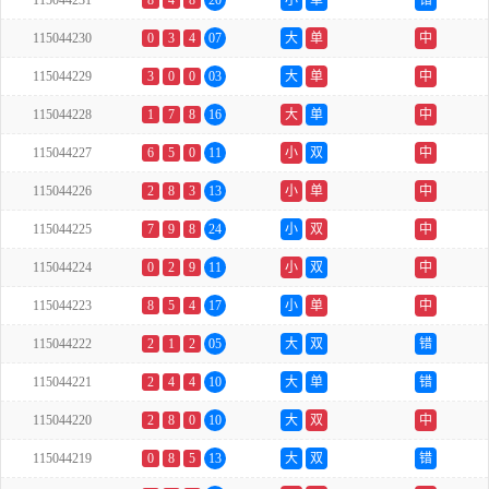
115044231
8
4
8
20
小
单
错
115044230
0
3
4
07
大
单
中
115044229
3
0
0
03
大
单
中
115044228
1
7
8
16
大
单
中
115044227
6
5
0
11
小
双
中
115044226
2
8
3
13
小
单
中
115044225
7
9
8
24
小
双
中
115044224
0
2
9
11
小
双
中
115044223
8
5
4
17
小
单
中
115044222
2
1
2
05
大
双
错
115044221
2
4
4
10
大
单
错
115044220
2
8
0
10
大
双
中
115044219
0
8
5
13
大
双
错