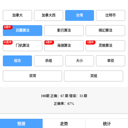
加拿大
加拿大西
台湾
比特币
苏醒算法
影刃算法
棋幻算法
门机算法
海测算法
灵眼算法
组合
杀组
大小
单双
双项
双组
100期 正确：67 期 错误：33 期
正确率：67%
预测
走势
统计