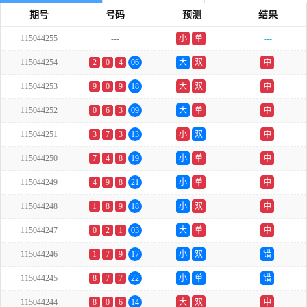
期号
号码
预测
结果
115044255
---
小
单
---
115044254
2
0
4
06
大
双
中
115044253
9
0
9
18
大
双
中
115044252
0
6
3
09
大
单
中
115044251
3
7
3
13
小
双
中
115044250
7
4
8
19
小
单
中
115044249
4
9
8
21
小
单
中
115044248
1
8
9
18
小
双
中
115044247
0
2
1
03
大
单
中
115044246
1
7
9
17
小
双
错
115044245
8
7
7
22
小
单
错
115044244
8
0
6
14
大
双
中