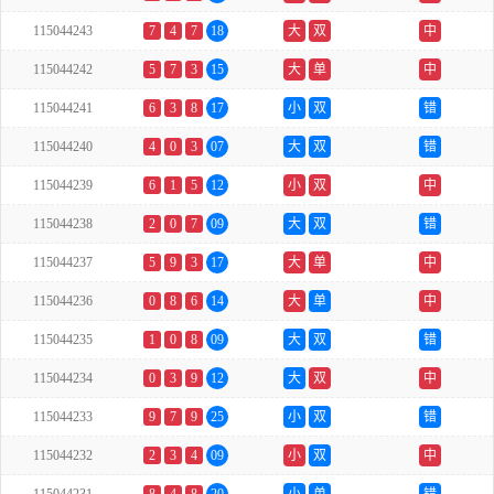
115044243
7
4
7
18
大
双
中
115044242
5
7
3
15
大
单
中
115044241
6
3
8
17
小
双
错
115044240
4
0
3
07
大
双
错
115044239
6
1
5
12
小
双
中
115044238
2
0
7
09
大
双
错
115044237
5
9
3
17
大
单
中
115044236
0
8
6
14
大
单
中
115044235
1
0
8
09
大
双
错
115044234
0
3
9
12
大
双
中
115044233
9
7
9
25
小
双
错
115044232
2
3
4
09
小
双
中