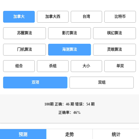
加拿大
加拿大西
台湾
比特币
苏醒算法
影刃算法
棋幻算法
门机算法
海测算法
灵眼算法
组合
杀组
大小
单双
双项
双组
100期 正确：46 期 错误：54 期
正确率：46%
预测
走势
统计