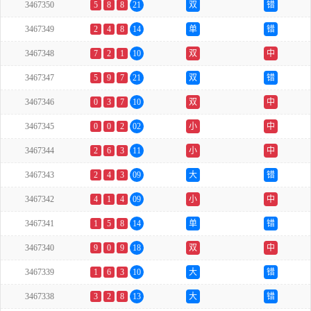
3467350
5
8
8
21
双
错
3467349
2
4
8
14
单
错
3467348
7
2
1
10
双
中
3467347
5
9
7
21
双
错
3467346
0
3
7
10
双
中
3467345
0
0
2
02
小
中
3467344
2
6
3
11
小
中
3467343
2
4
3
09
大
错
3467342
4
1
4
09
小
中
3467341
1
5
8
14
单
错
3467340
9
0
9
18
双
中
3467339
1
6
3
10
大
错
3467338
3
2
8
13
大
错