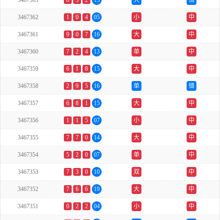
3467363
8
3
2
13
大
错
3467362
1
0
4
05
小
中
3467361
9
0
7
16
大
中
3467360
7
2
4
13
单
中
3467359
6
1
8
15
大
中
3467358
2
9
5
16
单
错
3467357
6
8
1
15
大
中
3467356
1
1
5
07
小
中
3467355
7
7
0
14
大
中
3467354
5
2
0
07
单
中
3467353
7
3
0
10
双
中
3467352
7
6
6
19
大
中
3467351
0
2
2
04
小
中