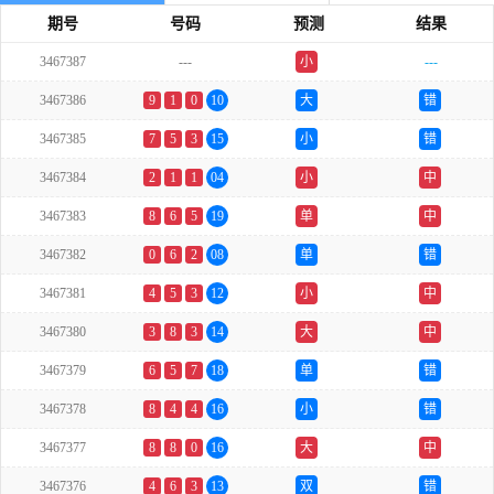
期号
号码
预测
结果
3467387
---
小
---
3467386
9
1
0
10
大
错
3467385
7
5
3
15
小
错
3467384
2
1
1
04
小
中
3467383
8
6
5
19
单
中
3467382
0
6
2
08
单
错
3467381
4
5
3
12
小
中
3467380
3
8
3
14
大
中
3467379
6
5
7
18
单
错
3467378
8
4
4
16
小
错
3467377
8
8
0
16
大
中
3467376
4
6
3
13
双
错